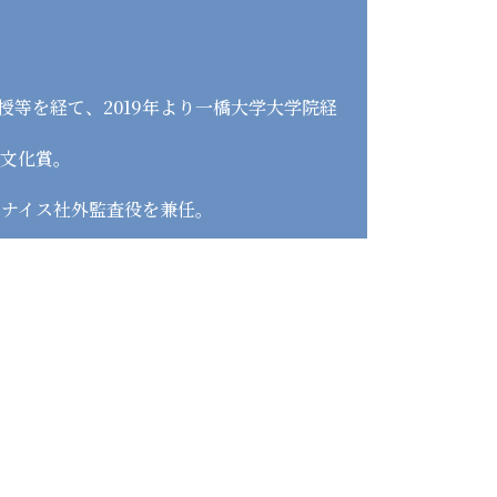
授等を経て、2019年より一橋大学大学院経
書文化賞。
、ナイス社外監査役を兼任。