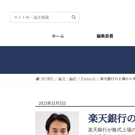
コ
ナ
ン
ビ
テ
ゲ
ン
ー
ツ
シ
ホーム
編集委員
へ
ョ
ス
ン
キ
に
ッ
移
プ
動
HOME
論文・論評
Fintech
楽天銀行の上場から
2021年11月5日
楽天銀行
楽天銀行が株式上場