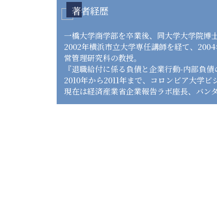
著者経歴
一橋大学商学部を卒業後、同大学大学院博
2002年横浜市立大学専任講師を経て、20
営管理研究科の教授。
『退職給付に係る負債と企業行動-内部負債
2010年から2011年まで、コロンビア大
現在は経済産業省企業報告ラボ座長、バン