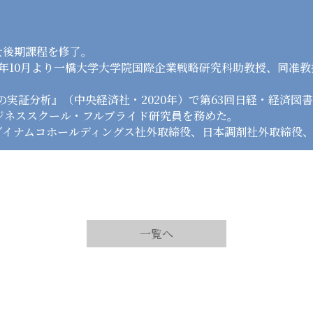
士後期課程を修了。
04年10月より一橋大学大学院国際企業戦略研究科助教授、同准教
の実証分析』（中央経済社・2020年）で第63回日経・経済図
学ビジネススクール・フルブライド研究員を務めた。
ダイナムコホールディングス社外取締役、日本調剤社外取締役
一覧へ