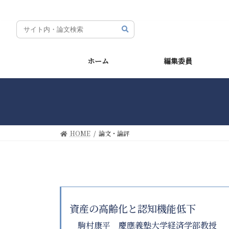
コ
ナ
ン
ビ
テ
ゲ
ン
ー
ツ
シ
ホーム
編集委員
へ
ョ
ス
ン
キ
に
ッ
移
プ
動
HOME
論文・論評
資産の高齢化と認知機能低下
駒村康平 慶應義塾大学経済学部教授