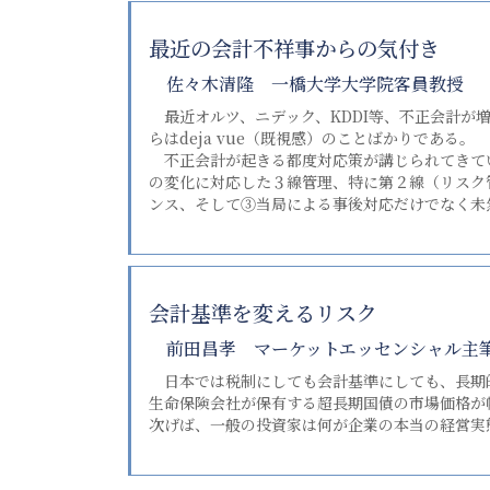
最近の会計不祥事からの気付き
佐々木清隆 一橋大学大学院客員教授
最近オルツ、ニデック、KDDI等、不正会計が
らはdeja vue（既視感）のことばかりである。
不正会計が起きる都度対応策が講じられてきてい
の変化に対応した３線管理、特に第２線（リスク
ンス、そして③当局による事後対応だけでなく未
会計基準を変えるリスク
前田昌孝 マーケットエッセンシャル主
日本では税制にしても会計基準にしても、長期
生命保険会社が保有する超長期国債の市場価格が
次げば、一般の投資家は何が企業の本当の経営実