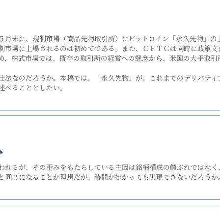
月末に、規制市場（商品先物取引所）にビットコイン「永久先物」の
制市場に上場されるのは初めてである。また、ＣＦＴＣは同時に政策文
め、株式市場では、既存の取引所の経営への懸念から、米国の大手取引
法なのだろうか。本稿では、「永久先物」が、これまでのデリバティ
述べることとしたい。
筆
われるが、その歪みをもたらしている主因は銘柄構成の顔ぶれではなく
と同じになることが理想だが、時間が掛かっても実現できないだろうか