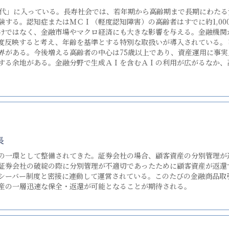
代」に入っている。長寿社会では、若年期から高齢期まで長期にわたる
する。認知症またはＭＣＩ（軽度認知障害）の高齢者はすでに約1,00
けではなく、金融市場やマクロ経済にも大きな影響を与える。金融機関
度反映すると考え、年齢を基準とする特別な取扱いが導入されている。
界がある。今後増える高齢者の中心は75歳以上であり、資産運用に事
する余地がある。金融分野で生成ＡＩを含むＡＩの利用が広がるなか、
長
の一環として整備されてきた。証券会社の場合、顧客資産の分別管理が
証券会社の破綻の際に分別管理が不適切であったために顧客資産が返還
シーバー制度と密接に連動して運営されている。このたびの金融商品取
産の一層迅速な保全・返還が可能となることが期待される。