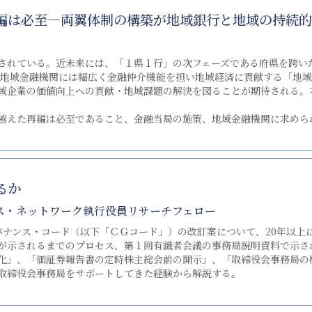
編は必至―両翼体制の構築が地域銀行と地域の持続的
れている。近未来には、「１県１行」の次フェーズである府県を跨い
に、地域金融機関には幅広く金融仲介機能を担い地域経済に貢献する「地
域企業の価値向上への貢献・地域課題の解決を図ることが期待される。
越えた再編は必至であること、金融当局の施策、地域金融機関に求めら
るか
ス・ネットワーク執行役員リサーチフェロー
バナンス・コード（以下「ＣＧコード」）の改訂案について、20年以上
が示されるまでのプロセス、第１回有識者会議の事務局説明資料で示さ
化」、「価証券報告書の定時株主総会前の開示」、「取締役会事務局の
取締役会事務局をサポートしてきた経験から解説する。