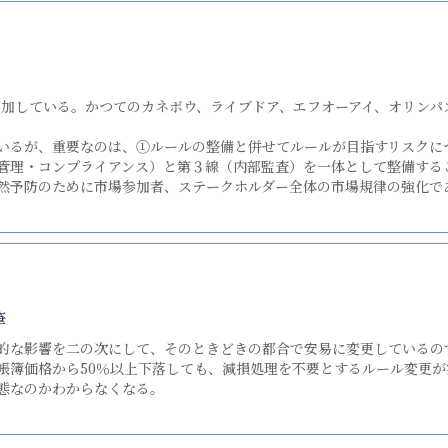
増加している。かつてのカネボウ、ライブドア、エフオーアイ、オリンパ
るが、重要なのは、①ルールの整備と併せてルールが目指すリスクに
管理・コンプライアンス）と第３線（内部監査）を一体として整備する
然予防のために市場参加者、ステークホルダー全体の市場規律の強化で
筆
的な影響を二の次にして、そのときどきの都合で安易に変更しているの
帳簿価格から50％以上下落しても、減損処理を不要とするルール変更
態なのかわからなくなる。