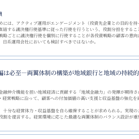
員
には、アクティブ運用がエンゲージメント（投資先企業との目的を持
直結する議決権行使基準に従った行使を行うという、役割分担をするこ
戦略ごとに議決権行使を個別に行使することが各投資戦略の顧客の意向
、日系運用会社においても検討すべきではないか。
編は必至―両翼体制の構築が地域銀行と地域の持続的
金融仲介機能を担い地域経済に貢献する「地域金融力」の発揮が期待さ
・経営戦略に沿って、顧客への付加価値の高い支援と収益基盤の強化を
、十分な経営体力・収益基盤を自ら確保することが求められる。実現の
役割を提言する。経営環境に応じた最適な両翼体制のバランス設計が重