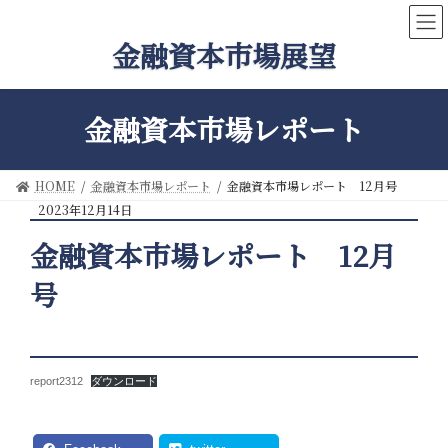
コ
ナ
ン
ビ
金融資本市場展望
テ
ゲ
ン
ー
ツ
シ
へ
ョ
金融資本市場レポート
ス
ン
キ
に
ッ
移
HOME
金融資本市場レポート
金融資本市場レポート 12月号
プ
動
2023年12月14日
金融資本市場レポート 12月
号
report2312
ダウンロード