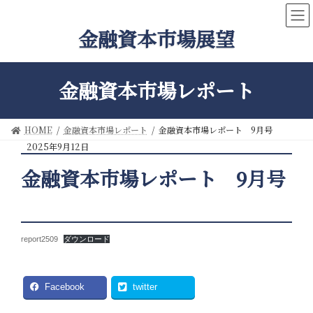
コ
ナ
ン
ビ
金融資本市場展望
テ
ゲ
ン
ー
ツ
シ
へ
ョ
金融資本市場レポート
ス
ン
キ
に
ッ
移
HOME
金融資本市場レポート
金融資本市場レポート 9月号
プ
動
2025年9月12日
金融資本市場レポート 9月号
report2509
ダウンロード
Facebook
twitter