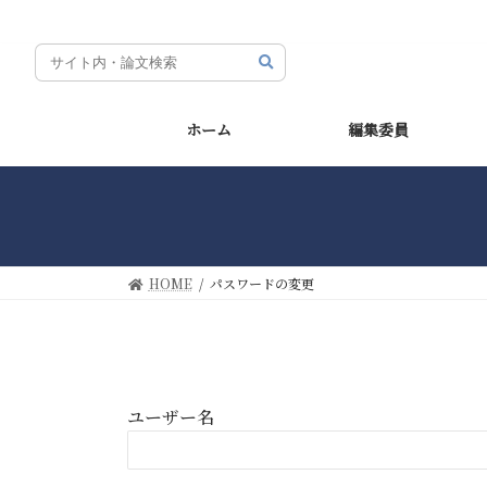
コ
ナ
ン
ビ
テ
ゲ
ン
ー
ツ
シ
ホーム
編集委員
へ
ョ
ス
ン
キ
に
ッ
移
プ
動
HOME
パスワードの変更
ユーザー名