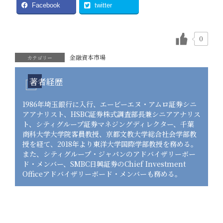
Facebook
twitter
0
金融資本市場
カテゴリー
著者経歴
1986年埼玉銀行に入行、エービーエヌ・アムロ証券シニ
アアナリスト、HSBC証券株式調査部長兼シニアアナリス
ト、シティグループ証券マネジングディレクター、千葉
商科大学大学院客員教授、京都文教大学総合社会学部教
授を経て、2018年より東洋大学国際学部教授を務める。
また、シティグループ・ジャパンのアドバイザリーボー
ド・メンバー、SMBC日興証券のChief Investment
Officeアドバイザリーボード・メンバーも務める。