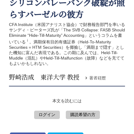
シリコンバレーバンク破綻が照
らすバーゼルの彼方
CFA Institute（米国アナリスト協会）で財務報告部門を率いる
サンディ・ピーターズ氏が「The SVB Collapse: FASB Should
Eliminate “Hide-Till-Maturity” Accounting」というコラムを書
ⅰ
いている
。満期保有目的有価証券（Held-To-Maturity
Securities = HTM Securities）を揶揄し「満期まで隠す」とし
た機知に富んだ表現である。この期に及んでは、Held-Till-
Muddle（混乱）やHeld-Till-Malfunction（故障）などを充てて
もよいかもしれない。
野崎浩成 東洋大学 教授
著者経歴
本文を読むには
ログイン
購読希望の方