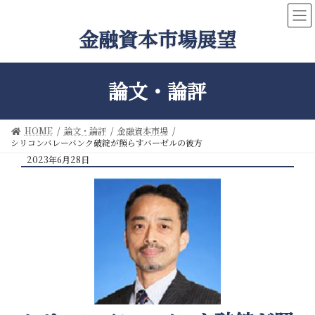
コ
ナ
ン
ビ
金融資本市場展望
テ
ゲ
ン
ー
ツ
シ
へ
ョ
論文・論評
ス
ン
キ
に
ッ
移
HOME
論文・論評
金融資本市場
プ
動
シリコンバレーバンク破綻が照らすバーゼルの彼方
2023年6月28日