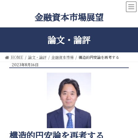
コ
ナ
ン
ビ
金融資本市場展望
テ
ゲ
ン
ー
ツ
シ
へ
ョ
論文・論評
ス
ン
キ
に
ッ
移
HOME
論文・論評
金融資本市場
構造的円安論を再考する
プ
動
2023年8月16日
構造的円安論を再考する