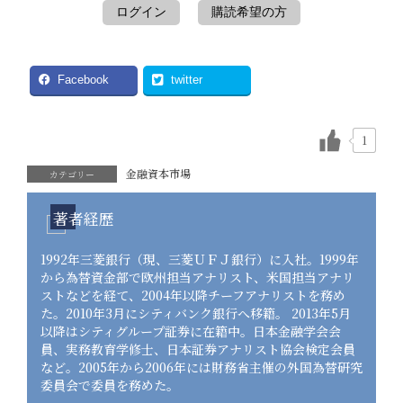
ログイン
購読希望の方
Facebook
twitter
1
金融資本市場
カテゴリー
著者経歴
1992年三菱銀行（現、三菱ＵＦＪ銀行）に入社。1999年
から為替資金部で欧州担当アナリスト、米国担当アナリ
ストなどを経て、2004年以降チーフアナリストを務め
た。2010年3月にシティバンク銀行へ移籍。 2013年5月
以降はシティグループ証券に在籍中。日本金融学会会
員、実務教育学修士、日本証券アナリスト協会検定会員
など。2005年から2006年には財務省主催の外国為替研究
委員会で委員を務めた。