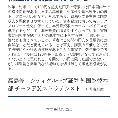
昨年、対米ドルで150円を超えた円安の背景には日本国内外で
の構造変化がある。日本の高齢化、生産性や輸出競争力の低
下、グローバル化などがそれであり、貿易収支を主体に国際
収支を悪化させやすくしている。資本勘定においても、テク
ノロジーの進化に伴って、本邦投資家のホーム・バイアスが
低下するなどして、海外投資が増えやすくなっている。実質
実効円相場が50年ぶりの低水準に下落する中、「悪い円安」
論なども出てきているが、筆者はこの間の円安を長期的には
自然なことだと捉えている。とは言え、購買力平価などで見
て円安にやや行き過ぎ感があることも事実で、数年単位で考
えれば、ドル円は120円を下回るような調整となってもおかし
くないように思われる。今回のドル円に限った話ではない
が、構造論と循環的な相場動向は切り離して考える必要があ
る。
高島修 シティグループ証券 外国為替本
部 チーフＦＸストラテジスト
著者経歴
本文を読むには