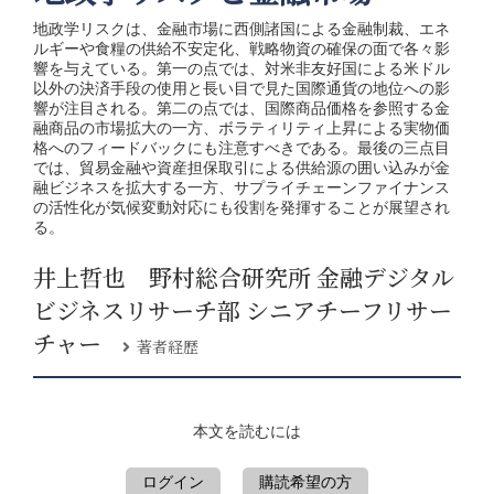
地政学リスクは、金融市場に西側諸国による金融制裁、エネ
ルギーや食糧の供給不安定化、戦略物資の確保の面で各々影
響を与えている。第一の点では、対米非友好国による米ドル
以外の決済手段の使用と長い目で見た国際通貨の地位への影
響が注目される。第二の点では、国際商品価格を参照する金
融商品の市場拡大の一方、ボラティリティ上昇による実物価
格へのフィードバックにも注意すべきである。最後の三点目
では、貿易金融や資産担保取引による供給源の囲い込みが金
融ビジネスを拡大する一方、サプライチェーンファイナンス
の活性化が気候変動対応にも役割を発揮することが展望され
る。
井上哲也 野村総合研究所 金融デジタル
ビジネスリサーチ部 シニアチーフリサー
チャー
著者経歴
本文を読むには
ログイン
購読希望の方