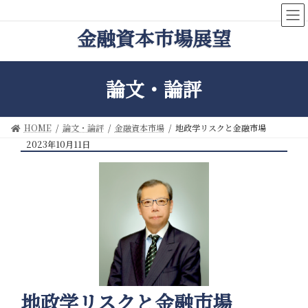
コ
ナ
ン
ビ
金融資本市場展望
テ
ゲ
ン
ー
ツ
シ
へ
ョ
論文・論評
ス
ン
キ
に
ッ
移
HOME
論文・論評
金融資本市場
地政学リスクと金融市場
プ
動
2023年10月11日
地政学リスクと金融市場