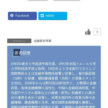
Facebook
twitter
0
金融資本市場
カテゴリー
著者経歴
1985年東京大学経済学部卒業、1992年米国イエール大学
大学院経済学修士取得。1985年より日本銀行で主として
国際関係および金融市場関係部署に従事し、福井副総裁
（当時）の秘書、植田審議委員（当時）の専属スタッフ
を担当。2008年からは野村総合研究所で、主要国の金融
政策、地域金融機関の活性化、中国の金融経済政策、中
央銀行デジタル通貨などの調査・研究に有識者との諸会
合の運営を含めて従事し、成果を国内外の政策当局や金
融機関、調査機関と共有。東京国際金融機構も兼務し、
国際金融都市構想の実現を支援。主要国の金融政策運営