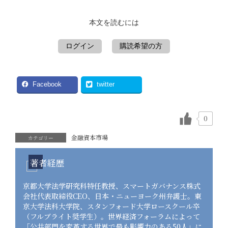
本文を読むには
ログイン
購読希望の方
Facebook
twitter
0
金融資本市場
カテゴリー
著者経歴
京都大学法学研究科特任教授、スマートガバナンス株式
会社代表取締役CEO、日本・ニューヨーク州弁護士。東
京大学法科大学院、スタンフォード大学ロースクール卒
（フルブライト奨学生）。世界経済フォーラムによって
「公共部門を変革する世界で最も影響力のある50人」に