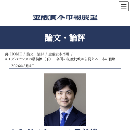
コ
ナ
ン
ビ
金融資本市場展望
テ
ゲ
ン
ー
ツ
シ
へ
ョ
論文・論評
ス
ン
キ
に
ッ
移
HOME
論文・論評
金融資本市場
プ
動
ＡＩガバナンスの最前線（下）―各国の制度比較から見える日本の戦略
2026年3月4日