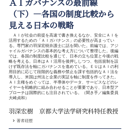
ＡＩガバナンスの最前線
（下）―各国の制度比較から
見える日本の戦略
ＡＩが社会の前提を高速で書き換えるなか、安全にＡＩを
活用するための「ＡＩガバナンス」の必要性が高まってい
る。専門家の羽深宏樹弁護士に話を聞いた。前編では、アジ
ャイルガバナンスの基本的な考え方について整理した。後編
では、各国の制度比較を通じて、日本の立ち位置と今後の戦
略を考える。日本はＡＩ活用を後押ししつつ、包括規制を設
けず既存法を軸にガバナンスを進めている。ＥＵはＡＩの利
用目的に応じて段階的な義務や禁止を課す包括的なＡＩ法を
導入し、米国は州法と企業の実証を軸に制度を作ってきた。
ＡＩ主権をめぐっては、半導体やデータ、サービスなどのレ
イヤーを戦略的に組み合わせることが重要であり、日本型ア
プローチは国際的にも注目されている。（聞き手／編集委員
大崎貞和）
羽深宏樹 京都大学法学研究科特任教授
著者経歴