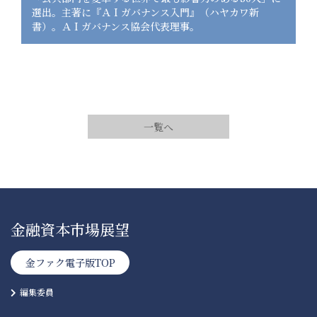
選出。主著に『ＡＩガバナンス入門』（ハヤカワ新
書）。ＡＩガバナンス協会代表理事。
一覧へ
金融資本市場展望
金ファク電子版TOP
編集委員