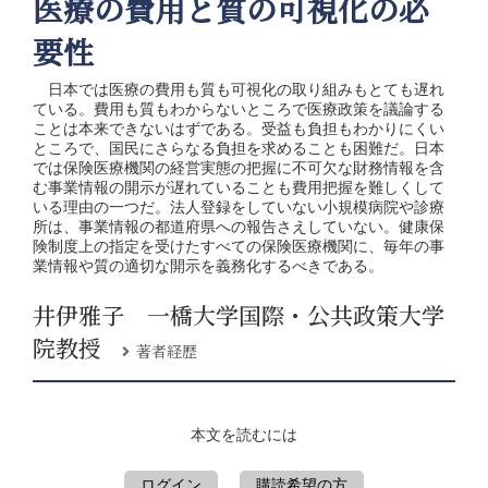
医療の費用と質の可視化の必
要性
日本では医療の費用も質も可視化の取り組みもとても遅れ
ている。費用も質もわからないところで医療政策を議論する
ことは本来できないはずである。受益も負担もわかりにくい
ところで、国民にさらなる負担を求めることも困難だ。日本
では保険医療機関の経営実態の把握に不可欠な財務情報を含
む事業情報の開示が遅れていることも費用把握を難しくして
いる理由の一つだ。法人登録をしていない小規模病院や診療
所は、事業情報の都道府県への報告さえしていない。健康保
険制度上の指定を受けたすべての保険医療機関に、毎年の事
業情報や質の適切な開示を義務化するべきである。
井伊雅子 一橋大学国際・公共政策大学
院教授
著者経歴
本文を読むには
ログイン
購読希望の方