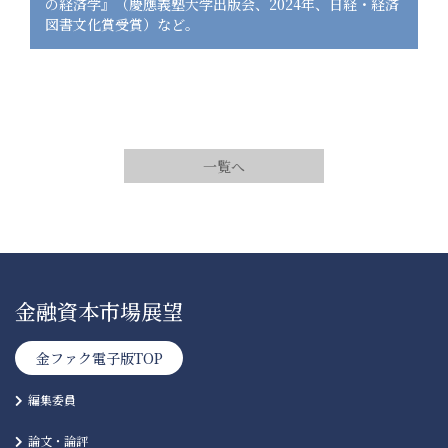
の経済学』（慶應義塾大学出版会、2024年、日経・経済
図書文化賞受賞）など。
一覧へ
金融資本市場展望
金ファク電子版TOP
編集委員
論文・論評