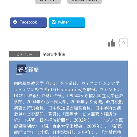
Facebook
twitter
0
金融資本市場
カテゴリー
著者経歴
国際基督教大学（ICU）を卒業後、ウィスコンシン大学
マディソン校でPh.D.(Economics)を取得。ワシントン
DCの世界銀行で働いた後、1995年から横浜国立大学経済
学部、2004年から一橋大学、2005年より現職。政府税制
調査会特別委員、日本放送協会経営委員、日本学術会議
会員などを歴任。著書に『医療サービス需要の経済分
析』（共著、日本経済新聞社、2002年）、 『アジアの医
療保障制度』（編、東京大学出版会、2009年）、『新医
療経済学』（共著、日本評論社、2019年）、『地域医療