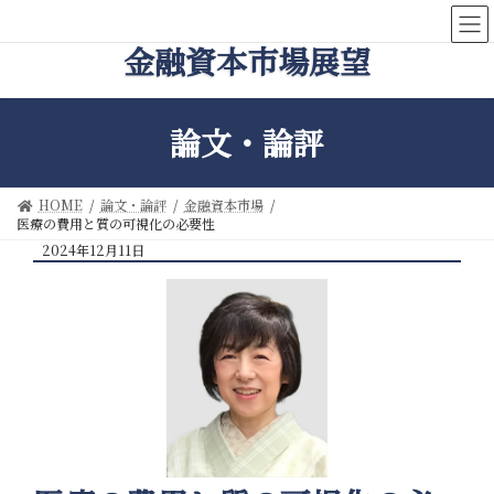
コ
ナ
ン
ビ
金融資本市場展望
テ
ゲ
ン
ー
ツ
シ
へ
ョ
論文・論評
ス
ン
キ
に
ッ
移
HOME
論文・論評
金融資本市場
プ
動
医療の費用と質の可視化の必要性
2024年12月11日