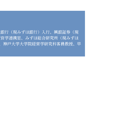
興業銀行（現みずほ銀行）入行、興銀証券（現
産官学連携室、みずほ総合研究所（現みずほ
授、神戸大学大学院経営学研究科客員教授、早