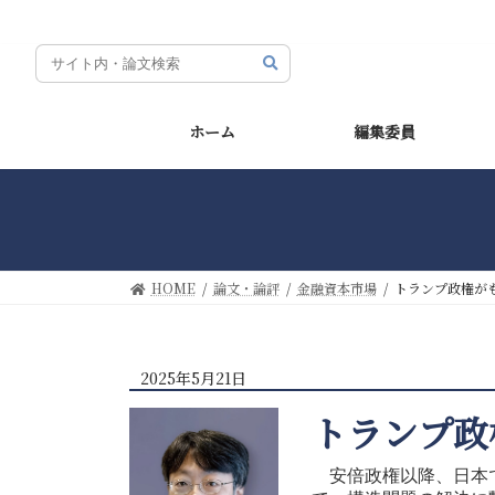
コ
ナ
ン
ビ
テ
ゲ
ン
ー
ツ
シ
ホーム
編集委員
へ
ョ
ス
ン
キ
に
ッ
移
プ
動
HOME
論文・論評
金融資本市場
トランプ政権が
2025年5月21日
トランプ政
安倍政権以降、日本で