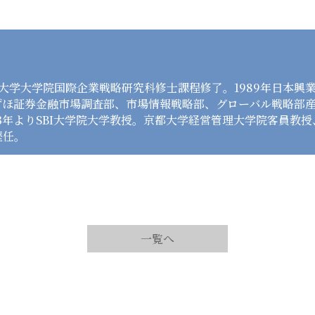
一橋大学大学院国際企業戦略研究科修士課程修了。1989年日本
ずほ証券金融市場調査部、市場情報戦略部、グローバル戦略部
23年よりSBI大学院大学教授。京都大学経営管理大学院客員教
歴任。
一覧へ