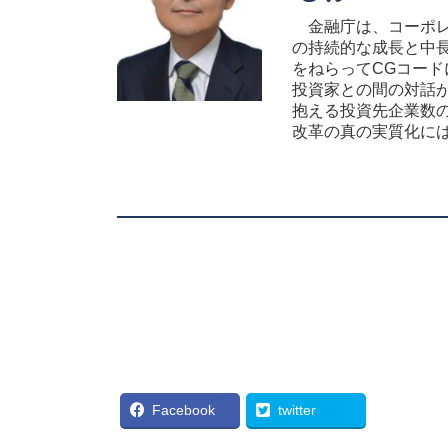
金融庁は、コーポレ
の持続的な成長と中
をねらってCGコー
投資家との間の対話
抱える投資先企業数
改革の真の実質化に
Facebook
twitter