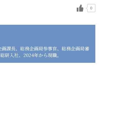
0
、企画課長、総務企画局参事官、総務企画局審
大和総研入社、2024年から現職。