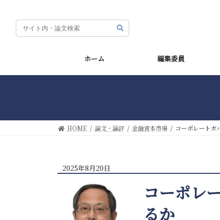
コ
ナ
ン
ビ
テ
ゲ
ン
ー
ツ
シ
ホーム
編集委員
へ
ョ
ス
ン
キ
に
ッ
移
プ
動
HOME
論文・論評
金融資本市場
コーポレートガ
2025年8月20日
コーポレ
るか