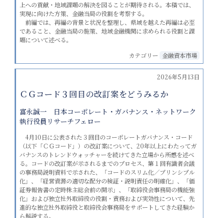
上への貢献・地域課題の解決を図ることが期待される。本稿では、
実現に向けた方策、金融当局の役割を考察する。
前編では、再編の背景と状況を整理し、県域を越えた再編は必至
であること、金融当局の施策、地域金融機関に求められる役割と課
題について述べる。
カテゴリー
金融資本市場
2026年5月13日
ＣＧコード３回目の改訂案をどうみるか
富永誠一 日本コーポレート・ガバナンス・ネットワーク
執行役員リサーチフェロー
4月10日に公表された３回目のコーポレートガバナンス・コード
（以下「ＣＧコード」）の改訂案について、20年以上にわたってガ
バナンスのトレンドウォッチャーを続けてきた立場から所感を述べ
る。コードの改訂案が示されるまでのプロセス、第１回有識者会議
の事務局説明資料で示された、「コードのスリム化／プリンシプル
化」、「経営資源の適切な配分の検証・説明責任の明確化」、「価
証券報告書の定時株主総会前の開示」、「取締役会事務局の機能強
化」および独立社外取締役の役割・責務および実効性について、先
進的な独立社外取締役と取締役会事務局をサポートしてきた経験か
ら解説する。