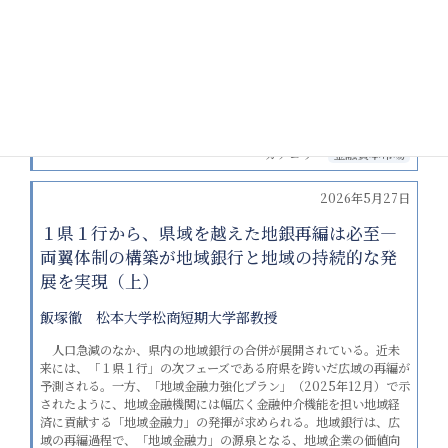
と収益基盤の強化を両立することが求められる。地域金融力発揮の
ためには、財務的な余裕が必要となる。
そのためには、地域の「適正な規模」を維持し、十分な経営体
力・収益基盤を自ら確保することが求められる。実現のための方策
として、「顧客部門」と「市場部門」の両翼エンジンを稼働する経
営体制、金融当局の役割を提言する。経営環境に応じた最適な両翼
体制のバランス設計が重要となる。
カテゴリー
金融資本市場
2026年5月27日
１県１行から、県域を越えた地銀再編は必至―
両翼体制の構築が地域銀行と地域の持続的な発
展を実現（上）
飯塚徹 松本大学松商短期大学部教授
人口急減のなか、県内の地域銀行の合併が展開されている。近未
来には、「１県１行」の次フェーズである府県を跨いだ広域の再編が
予測される。一方、「地域金融力強化プラン」（2025年12月）で示
されたように、地域金融機関には幅広く金融仲介機能を担い地域経
済に貢献する「地域金融力」の発揮が求められる。地域銀行は、広
域の再編過程で、「地域金融力」の源泉となる、地域企業の価値向