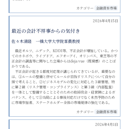
カテゴリー
金融資本市場
2026年4月15日
最近の会計不祥事からの気付き
佐々木清隆 一橋大学大学院客員教授
最近オルツ、ニデック、KDDI等、不正会計が増加している。かつ
てのカネボウ、ライブドア、エフオーアイ、オリンパス、東芝等の不
正会計の調査等に関与した立場からはdeja vue（既視感）のことば
かりである。
不正会計が起きる都度対応策が講じられてきているが、重要なの
は、①ルールの整備と併せてルールが目指すリスクについて自分の
頭で考えること、②ビジネスモデルの変化に対応した３線管理、特
に第２線（リスク管理・コンプライアンス）と第３線（内部監査）
を一体として整備することとそのための取締役会・経営陣によるガ
バナンス、そして③当局による事後対応だけでなく未然予防のため
に市場参加者、ステークホルダー全体の市場規律の強化である。
カテゴリー
金融資本市場
2026年4月1日