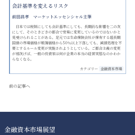
会計基準を変えるリスク
前田昌孝 マーケットエッセンシャル主筆
日本では税制にしても会計基準にしても、長期的な影響を二の次
にして、そのときどきの都合で安易に変更しているのではないかと
見受けられることがある。足元では生命保険会社が保有する超長期
国債の市場価格が帳簿価格から50％以上下落しても、減損処理を不
要とするルール変更が実施されようとしている。ご都合主義の変更
が相次げば、一般の投資家は何が企業の本当の経営実態なのかわか
らなくなる。
カテゴリー
金融資本市場
前の記事へ
金融資本市場展望