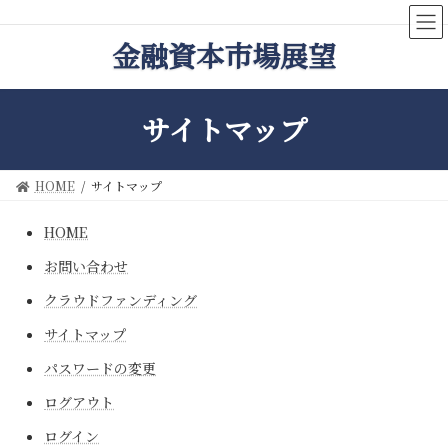
コ
ナ
ン
ビ
金融資本市場展望
テ
ゲ
ン
ー
ツ
シ
へ
ョ
サイトマップ
ス
ン
キ
に
ッ
移
HOME
サイトマップ
プ
動
HOME
お問い合わせ
クラウドファンディング
サイトマップ
パスワードの変更
ログアウト
ログイン